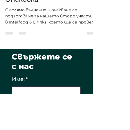
Опаковка
С голямо вълнение и очакване се
подготвяме за нашето второ участие
в Interfooд & Drinks, което ще се проведе
през месец ноември. Искаме...
Свържете се
с нас
Име:
Email